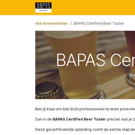
Overslaan naar inhoud
Algemeen
Aankomend
INLOGGEN
Alle evenementen
BAPAS Certified Beer Taster
BAPAS Cert
Mod
Ben jij klaar om bier écht professioneel te leren proeven
Dan is de
BAPAS Certified Beer Taster
precies wat je z
Deze gecertificeerde opleiding vormt de eerste stap binn