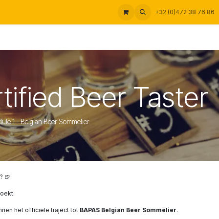
+32 (0)472 38 76 86
ified Beer Taster
ule 1 - Belgian Beer Sommelier.
? 🍺
oekt.
en het officiële traject tot
BAPAS Belgian Beer Sommelier
.