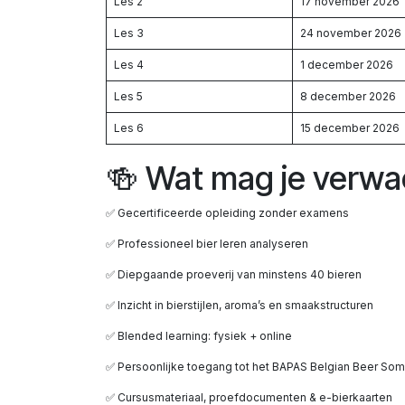
Les 2
17 november 2026
Les 3
24 november 2026
Les 4
1 december 2026
Les 5
8 december 2026
Les 6
15 december 2026
🍻 Wat mag je verw
✅ Gecertificeerde opleiding zonder examens
✅ Professioneel bier leren analyseren
✅ Diepgaande proeverij van minstens 40 bieren
✅ Inzicht in bierstijlen, aroma’s en smaakstructuren
✅ Blended learning: fysiek + online
✅ Persoonlijke toegang tot het BAPAS Belgian Beer Som
✅ Cursusmateriaal, proefdocumenten & e-bierkaarten