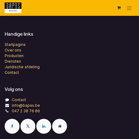
Overslaan naar inhoud
Handige links
Startpagina
Over ons
Producten
Diensten
Juridische afdeling
Contact
Volg ons
Contact
info@bapas.be
047 2 38 76 86