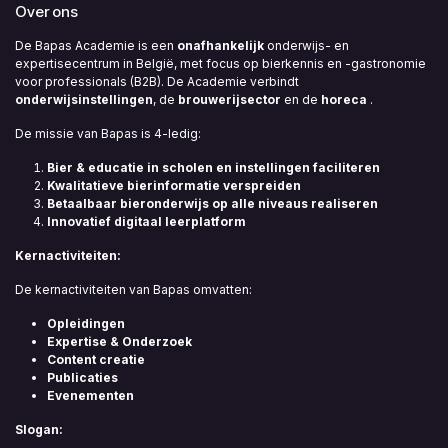
Over ons
De Bapas Academie is een
onafhankelijk
onderwijs- en
expertisecentrum in België, met focus op bierkennis en -gastronomie
voor professionals (B2B). De Academie verbindt
onderwijsinstellingen
, de
brouwerijsector
en de
horeca
.
De missie van Bapas is 4-ledig:
Bier & educatie in scholen en instellingen faciliteren
Kwalitatieve bierinformatie verspreiden
Betaalbaar bieronderwijs op alle niveaus realiseren
Innovatief digitaal leerplatform
Kernactiviteiten:
De kernactiviteiten van Bapas omvatten:
Opleidingen
Expertise & Onderzoek
Content creatie
Publicaties
Evenementen
Slogan: